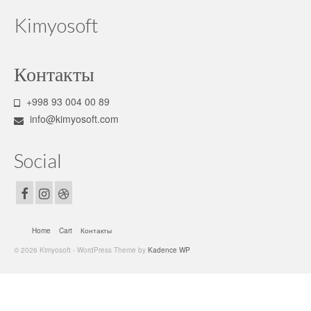
Основные химикаты
Kimyosoft
Предварительные операции
Меднение
Контакты
Никелирование
+998 93 004 00 89
info@kimyosoft.com
Хромированные
Цинковые
Social
Другие покрытия
Процессы пассивации
Home
Cart
Контакты
Процессы окрашивания (окисления)
© 2026 Kimyosoft - WordPress Theme by
Kadence WP
Процесс электролитического покрытия
алюминия
Лак