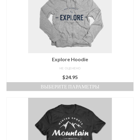
можно
выбрать
на
странице
товара.
Explore Hoodie
НЕ ОЦЕНЕНО
$
24.95
ВЫБЕРИТЕ ПАРАМЕТРЫ
Этот
товар
имеет
несколько
вариаций.
Опции
можно
выбрать