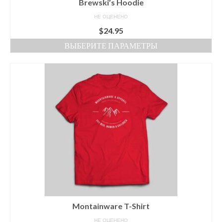
Brewski’s Hoodie
НЕ ОЦЕНЕНО
$
24.95
ВЫБЕРИТЕ ПАРАМЕТРЫ
Этот
товар
имеет
несколько
вариаций.
Опции
можно
выбрать
на
странице
товара.
Montainware T-Shirt
НЕ ОЦЕНЕНО