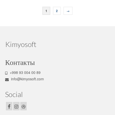
Этот
товар
1
2
→
имеет
несколько
вариаций.
Опции
можно
выбрать
на
Kimyosoft
странице
товара.
Контакты
+998 93 004 00 89
info@kimyosoft.com
Social