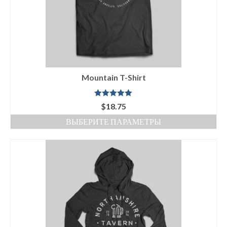
на
странице
товара.
Mountain T-Shirt
Оценка
5.00
$
18.75
из 5
ВЫБЕРИТЕ ПАРАМЕТРЫ
Этот
товар
имеет
несколько
вариаций.
Опции
можно
выбрать
на
странице