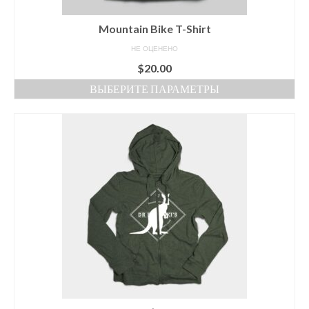
Mountain Bike T-Shirt
НЕ ОЦЕНЕНО
$
20.00
ВЫБЕРИТЕ ПАРАМЕТРЫ
Этот
товар
имеет
несколько
вариаций.
Опции
можно
выбрать
на
странице
товара.