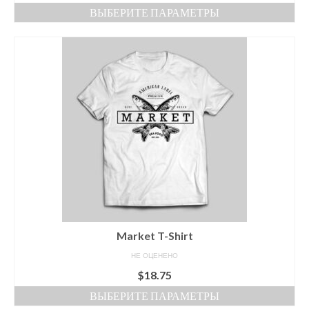
ВЫБЕРИТЕ ПАРАМЕТРЫ
Этот
товар
имеет
несколько
вариаций.
Опции
можно
выбрать
на
странице
товара.
Market T-Shirt
НЕ ОЦЕНЕНО
$
18.75
ВЫБЕРИТЕ ПАРАМЕТРЫ