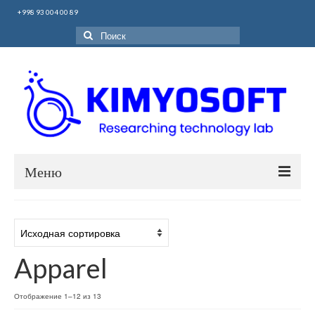
+998 93 004 00 89
Поиск:
Меню
Главная
О нас
Apparel
Гальвано-химикаты
Продукты
Отображение 1–12 из 13