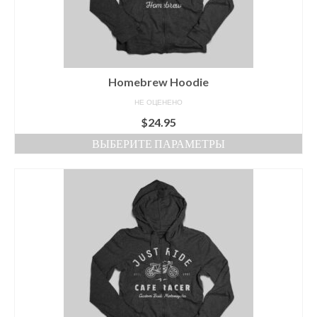
товара.
Homebrew Hoodie
НЕ ОЦЕНЕНО
$
24.95
ВЫБЕРИТЕ ПАРАМЕТРЫ
Этот
товар
имеет
несколько
вариаций.
Опции
можно
выбрать
на
странице
товара.