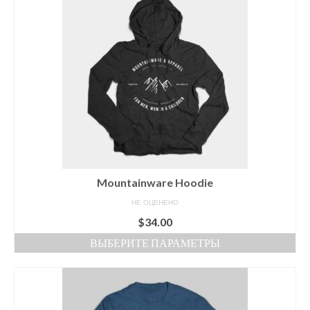
имеет
несколько
Зоны обслуживания
вариаций.
Опции
Контакты
можно
выбрать
Русский
на
странице
Русский
товара.
English
Oʻzbek
Mountainware Hoodie
НЕ ОЦЕНЕНО
$
34.00
ВЫБЕРИТЕ ПАРАМЕТРЫ
Этот
товар
имеет
несколько