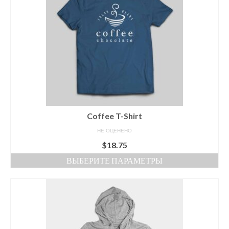
вариаций.
Опции
можно
выбрать
на
странице
товара.
Coffee T-Shirt
НЕ ОЦЕНЕНО
$
18.75
ВЫБЕРИТЕ ПАРАМЕТРЫ
Этот
товар
имеет
несколько
вариаций.
Опции