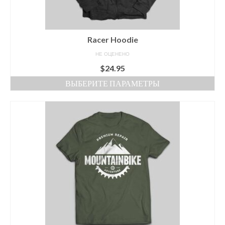
Racer Hoodie
НЕ ОЦЕНЕНО
$
24.95
ВЫБЕРИТЕ ПАРАМЕТРЫ
Этот
товар
имеет
несколько
вариаций.
Опции
можно
выбрать
на
странице
товара.