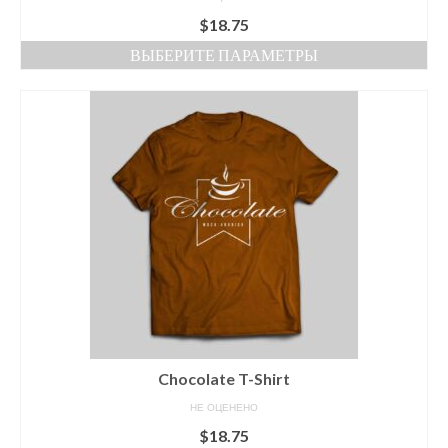
$
18.75
ВЫБЕРИТЕ ПАРАМЕТРЫ
Этот
товар
имеет
несколько
вариаций.
Опции
можно
выбрать
на
странице
товара.
Chocolate T-Shirt
НЕ ОЦЕНЕНО
$
18.75